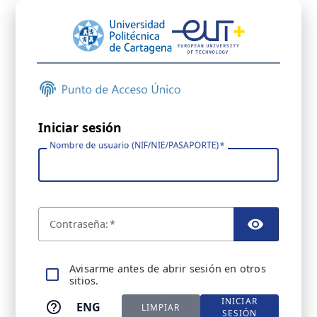
Iniciar sesión
Nombre de usuario (NIF/NIE/PASAPORTE)
C
ontraseña:
TOGGL
A
visarme antes de abrir sesión en otros
sitios.
INICIAR
ENG
LIMPIAR
SESIÓN