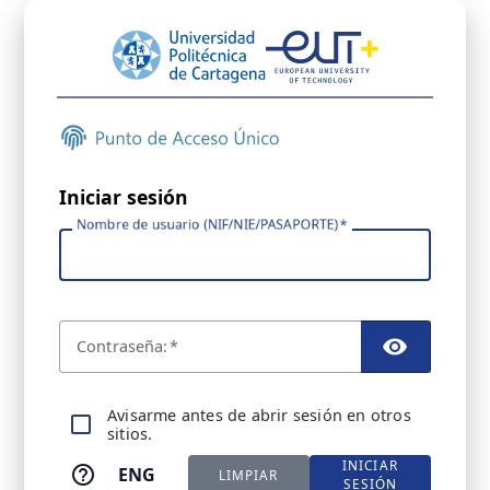
Iniciar sesión
Nombre de usuario (NIF/NIE/PASAPORTE)
C
ontraseña:
TOGGL
A
visarme antes de abrir sesión en otros
sitios.
INICIAR
ENG
LIMPIAR
SESIÓN