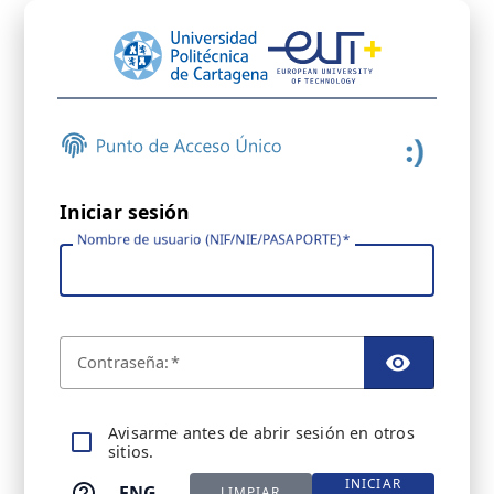
Iniciar sesión
Nombre de usuario (NIF/NIE/PASAPORTE)
C
ontraseña:
TOGGL
A
visarme antes de abrir sesión en otros
sitios.
INICIAR
ENG
LIMPIAR