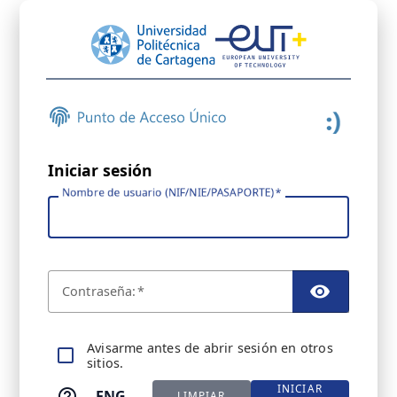
Iniciar sesión
Nombre de usuario (NIF/NIE/PASAPORTE)
C
ontraseña:
TOGGL
A
visarme antes de abrir sesión en otros
sitios.
INICIAR
ENG
LIMPIAR