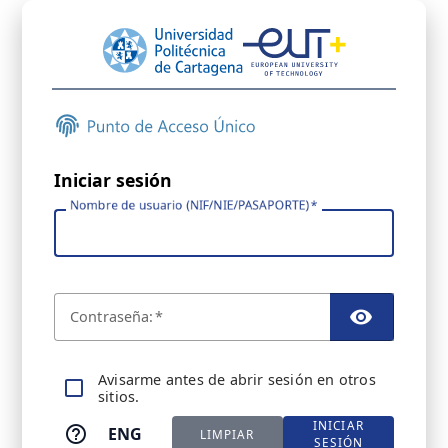
Iniciar sesión
Nombre de usuario (NIF/NIE/PASAPORTE)
C
ontraseña:
TOGGL
A
visarme antes de abrir sesión en otros
sitios.
INICIAR
ENG
LIMPIAR
SESIÓN