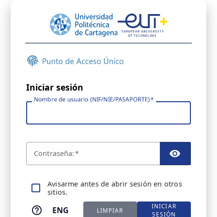
Iniciar sesión
Nombre de usuario (NIF/NIE/PASAPORTE)
C
ontraseña:
TOGGL
A
visarme antes de abrir sesión en otros
sitios.
INICIAR
ENG
LIMPIAR
SESIÓN