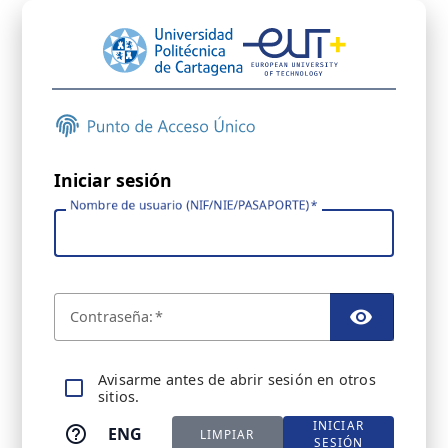
Iniciar sesión
Nombre de usuario (NIF/NIE/PASAPORTE)
C
ontraseña:
TOGGL
A
visarme antes de abrir sesión en otros
sitios.
INICIAR
ENG
LIMPIAR
SESIÓN