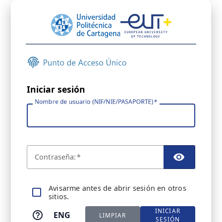
Iniciar sesión
Nombre de usuario (NIF/NIE/PASAPORTE)
C
ontraseña:
TOGGL
A
visarme antes de abrir sesión en otros
sitios.
INICIAR
ENG
LIMPIAR
SESIÓN