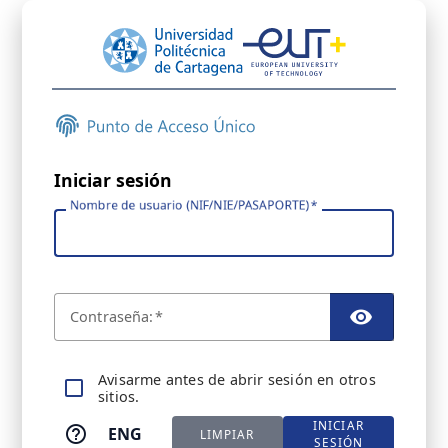
Iniciar sesión
Nombre de usuario (NIF/NIE/PASAPORTE)
C
ontraseña:
TOGGL
A
visarme antes de abrir sesión en otros
sitios.
INICIAR
ENG
LIMPIAR
SESIÓN