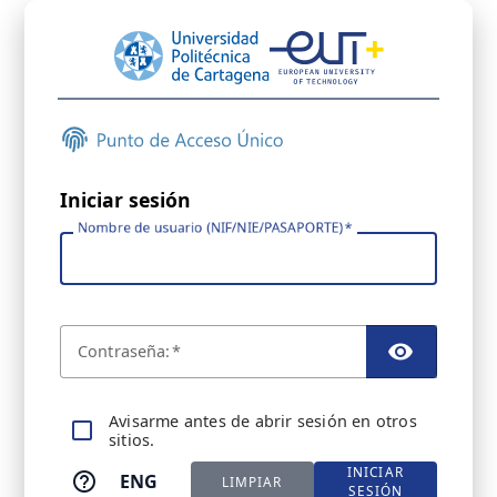
Iniciar sesión
Nombre de usuario (NIF/NIE/PASAPORTE)
C
ontraseña:
TOGGL
A
visarme antes de abrir sesión en otros
sitios.
INICIAR
ENG
LIMPIAR
SESIÓN