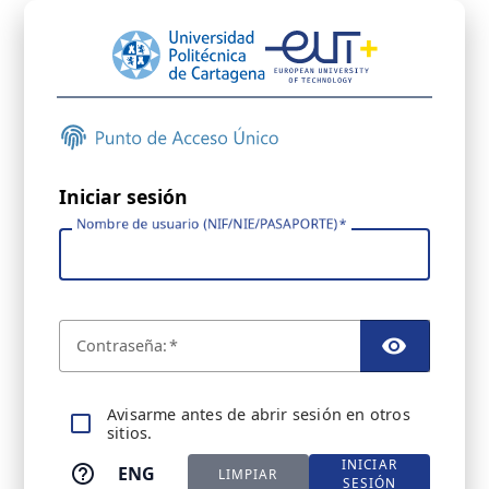
Iniciar sesión
Nombre de usuario (NIF/NIE/PASAPORTE)
C
ontraseña:
TOGGL
A
visarme antes de abrir sesión en otros
sitios.
INICIAR
ENG
LIMPIAR
SESIÓN