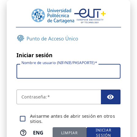
Iniciar sesión
Nombre de usuario (NIF/NIE/PASAPORTE)
C
ontraseña:
TOGGL
A
visarme antes de abrir sesión en otros
sitios.
INICIAR
ENG
LIMPIAR
SESIÓN