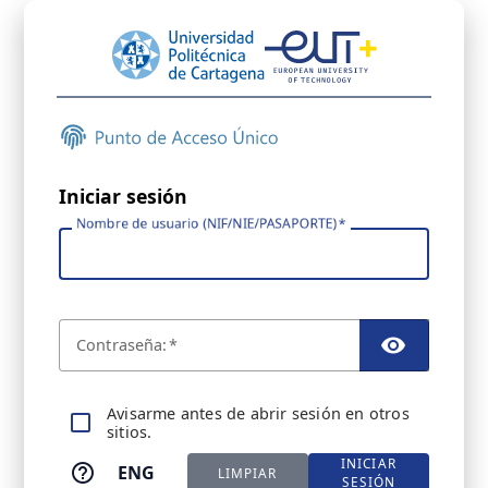
Iniciar sesión
Nombre de usuario (NIF/NIE/PASAPORTE)
C
ontraseña:
TOGGL
A
visarme antes de abrir sesión en otros
sitios.
INICIAR
ENG
LIMPIAR
SESIÓN