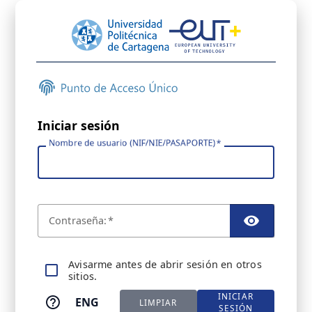
Iniciar sesión
Nombre de usuario (NIF/NIE/PASAPORTE)
C
ontraseña:
TOGGL
A
visarme antes de abrir sesión en otros
sitios.
INICIAR
ENG
LIMPIAR
SESIÓN