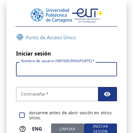
Iniciar sesión
Nombre de usuario (NIF/NIE/PASAPORTE)
C
ontraseña:
TOGGL
A
visarme antes de abrir sesión en otros
sitios.
INICIAR
ENG
LIMPIAR
SESIÓN