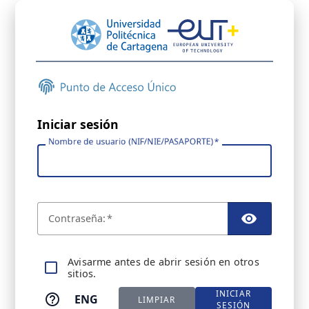
Iniciar sesión
Nombre de usuario (NIF/NIE/PASAPORTE)
C
ontraseña:
TOGGL
A
visarme antes de abrir sesión en otros
sitios.
INICIAR
ENG
LIMPIAR
SESIÓN