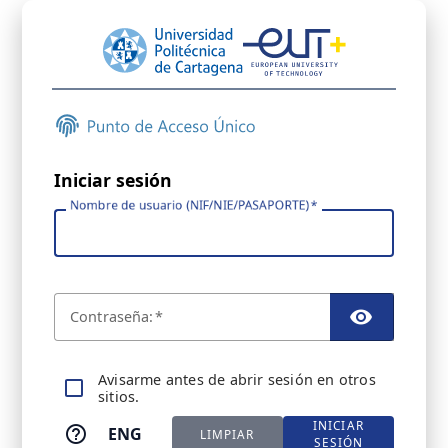
Iniciar sesión
Nombre de usuario (NIF/NIE/PASAPORTE)
C
ontraseña:
TOGGL
A
visarme antes de abrir sesión en otros
sitios.
INICIAR
ENG
LIMPIAR
SESIÓN