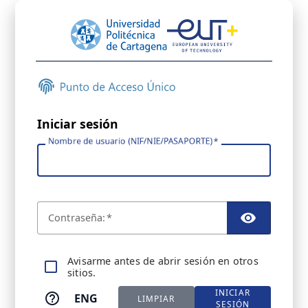
Iniciar sesión
Nombre de usuario (NIF/NIE/PASAPORTE)
C
ontraseña:
TOGGL
A
visarme antes de abrir sesión en otros
sitios.
INICIAR
ENG
LIMPIAR
SESIÓN