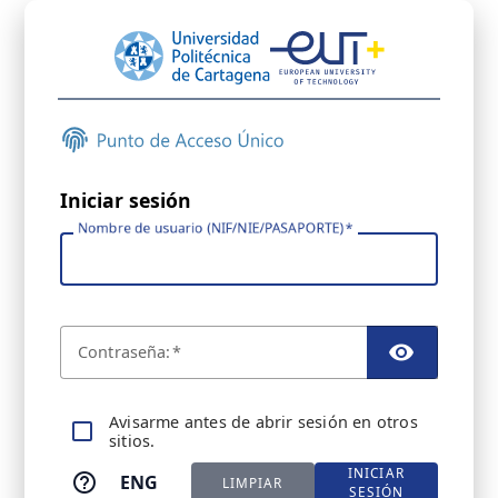
Iniciar sesión
Nombre de usuario (NIF/NIE/PASAPORTE)
C
ontraseña:
TOGGL
A
visarme antes de abrir sesión en otros
sitios.
INICIAR
ENG
LIMPIAR
SESIÓN