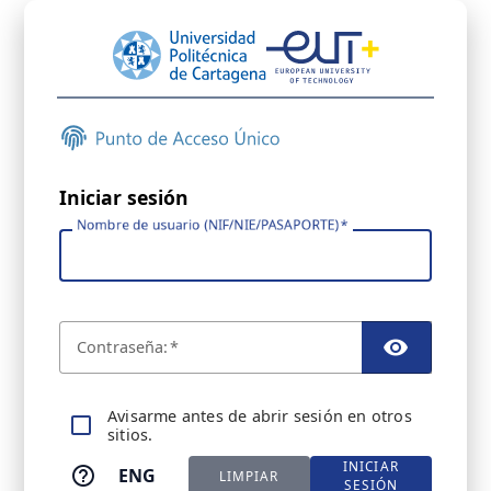
Iniciar sesión
Nombre de usuario (NIF/NIE/PASAPORTE)
C
ontraseña:
TOGGL
A
visarme antes de abrir sesión en otros
sitios.
INICIAR
ENG
LIMPIAR
SESIÓN