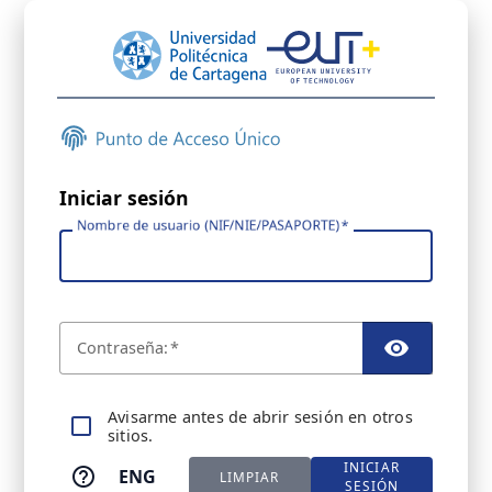
Iniciar sesión
Nombre de usuario (NIF/NIE/PASAPORTE)
C
ontraseña:
TOGGL
A
visarme antes de abrir sesión en otros
sitios.
INICIAR
ENG
LIMPIAR
SESIÓN