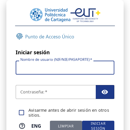
Iniciar sesión
Nombre de usuario (NIF/NIE/PASAPORTE)
C
ontraseña:
TOGGL
A
visarme antes de abrir sesión en otros
sitios.
INICIAR
ENG
LIMPIAR
SESIÓN