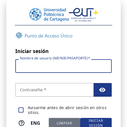
Iniciar sesión
Nombre de usuario (NIF/NIE/PASAPORTE)
C
ontraseña:
TOGGL
A
visarme antes de abrir sesión en otros
sitios.
INICIAR
ENG
LIMPIAR
SESIÓN