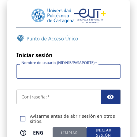
Iniciar sesión
Nombre de usuario (NIF/NIE/PASAPORTE)
C
ontraseña:
TOGGL
A
visarme antes de abrir sesión en otros
sitios.
INICIAR
ENG
LIMPIAR
SESIÓN