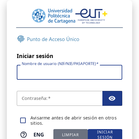
Iniciar sesión
Nombre de usuario (NIF/NIE/PASAPORTE)
C
ontraseña:
TOGGL
A
visarme antes de abrir sesión en otros
sitios.
INICIAR
ENG
LIMPIAR
SESIÓN