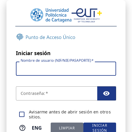
Iniciar sesión
Nombre de usuario (NIF/NIE/PASAPORTE)
C
ontraseña:
TOGGL
A
visarme antes de abrir sesión en otros
sitios.
INICIAR
ENG
LIMPIAR
SESIÓN