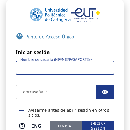
Iniciar sesión
Nombre de usuario (NIF/NIE/PASAPORTE)
C
ontraseña:
TOGGL
A
visarme antes de abrir sesión en otros
sitios.
INICIAR
ENG
LIMPIAR
SESIÓN