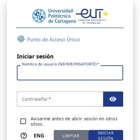
Iniciar sesión
Nombre de usuario (NIF/NIE/PASAPORTE)
C
ontraseña:
TOGGL
A
visarme antes de abrir sesión en otros
sitios.
INICIAR
ENG
LIMPIAR
SESIÓN