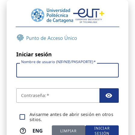
Iniciar sesión
Nombre de usuario (NIF/NIE/PASAPORTE)
C
ontraseña:
TOGGL
A
visarme antes de abrir sesión en otros
sitios.
INICIAR
ENG
LIMPIAR
SESIÓN