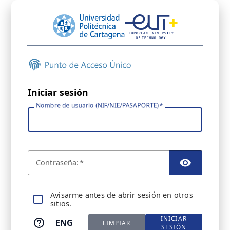
Iniciar sesión
Nombre de usuario (NIF/NIE/PASAPORTE)
C
ontraseña:
TOGGL
A
visarme antes de abrir sesión en otros
sitios.
INICIAR
ENG
LIMPIAR
SESIÓN