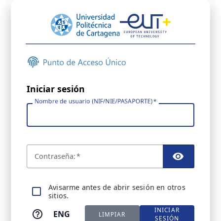
Iniciar sesión
Nombre de usuario (NIF/NIE/PASAPORTE)
C
ontraseña:
TOGGL
A
visarme antes de abrir sesión en otros
sitios.
INICIAR
ENG
LIMPIAR
SESIÓN