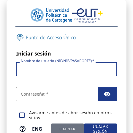
Iniciar sesión
Nombre de usuario (NIF/NIE/PASAPORTE)
C
ontraseña:
TOGGL
A
visarme antes de abrir sesión en otros
sitios.
INICIAR
ENG
LIMPIAR
SESIÓN