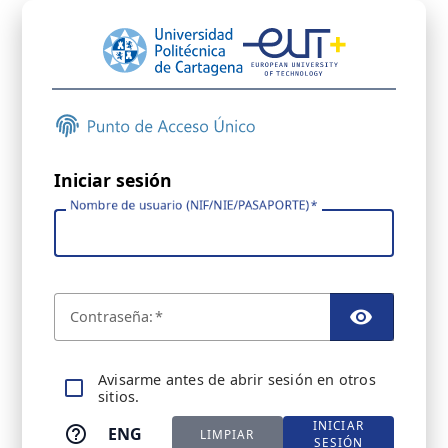
Iniciar sesión
Nombre de usuario (NIF/NIE/PASAPORTE)
C
ontraseña:
TOGGL
A
visarme antes de abrir sesión en otros
sitios.
INICIAR
ENG
LIMPIAR
SESIÓN