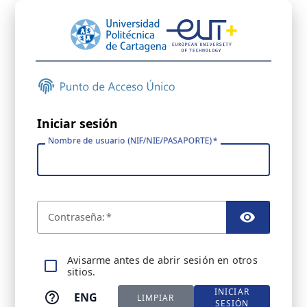
Iniciar sesión
Nombre de usuario (NIF/NIE/PASAPORTE)
C
ontraseña:
TOGGL
A
visarme antes de abrir sesión en otros
sitios.
INICIAR
ENG
LIMPIAR
SESIÓN