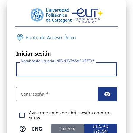
Iniciar sesión
Nombre de usuario (NIF/NIE/PASAPORTE)
C
ontraseña:
TOGGL
A
visarme antes de abrir sesión en otros
sitios.
INICIAR
ENG
LIMPIAR
SESIÓN